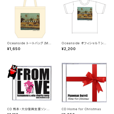
Oceanside トートバッグ (Mサ
Oceanside オフィシャルTシャ
イズ)
ツ(S,M,L)
¥1,650
¥2,200
CD 熊本・大分復興支援ソングF
CD Home for Christmas
ROM LOVE