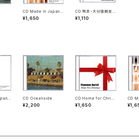
e
CD Made In Japan V
CD 熊本・大分復興支援
OL 1
ソングFROM LOVE
¥1,650
¥1,110
apan V
CD Oceanside
CD Home for Christ
CD Ma
mas
OL 1
¥2,200
¥1,650
¥1,6